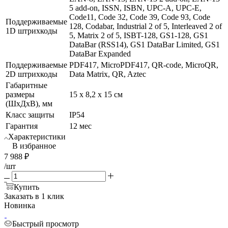
5 add-on, ISSN, ISBN, UPC-A, UPC-E,
Code11, Code 32, Code 39, Code 93, Code
Поддерживаемые
128, Codabar, Industrial 2 of 5, Interleaved 2 of
1D штрихкоды
5, Matrix 2 of 5, ISBT-128, GS1-128, GS1
DataBar (RSS14), GS1 DataBar Limited, GS1
DataBar Expanded
Поддерживаемые
PDF417, MicroPDF417, QR-code, MicroQR,
2D штрихкоды
Data Matrix, QR, Aztec
Габаритные
размеры
15 х 8,2 х 15 см
(ШхДхВ), мм
Класс защиты
IP54
Гарантия
12 мес
Характеристики
В избранное
7 988
₽
/шт
Купить
Заказать в 1 клик
Новинка
Быстрый просмотр