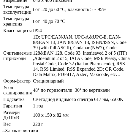
Разрешение
640 x 480 пикселей
Температура
t от -20 до 60 °C, влажность 5 ~ 95%
эксплуатации
Температура
t от -40 до 70 °C
хранения
Класс защиты
IP54
1D: UPC/EAN/JAN, UPC-A&UPC-E, EAN-
8&EAN-13, JAN-8&JAN-13, ISBN/ISSN, Code
39 (with full ASCII), Codabar (NW7), Code
Считываемые
128&EAN 128, Code 93, Interleaved 2 of 5 (ITF)
штрихкоды
,Addendum 2 of 5, IATA Code, MSI/ Plessy, China
Postal Code, Code 32 (Italian Pharmacode), RSS
14, RSS Limited, RSS Expanded 2D: QR Code,
Data Matrix, PDF417, Aztec, Maxicode, etc…
Форм-фактор
Стационарный
Угол
48° по горизонтали, 30° по вертикали
сканирования
Подсветка
Светодиод видимого спектра 617 нм, 6500K
Гарантия
1 год.
Размеры
100 х 150 х 82 мм
ДхШхВ
Вес
220 г
Характеристики