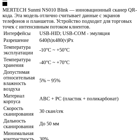
MERTECH Sunmi NS010 Blink — инновационный сканер QR-
кода. Эта модель отлично считывает данные с экранов
телефонов и планшетов. Устройство подходит для торговых
точек с интенсивным потоком клиентов.
Интерфейсы
USB-HID; USB-COM - эмуляция
Разрешение
640(h)х480(v)Px
Температура
-10°С ~ +50°С
эксплуатации
Температура
-40°С ~ +70°С
хранения
Допустимая
относительная
5% ~ 95%
влажность
воздуха
Материал
ABC + PC (пластик + поликарбонат)
корпуса
Скорость
30 скан/сек
сканирования
Дальность
До 50 мм
сканирования
Минимальная
контрастность
30%