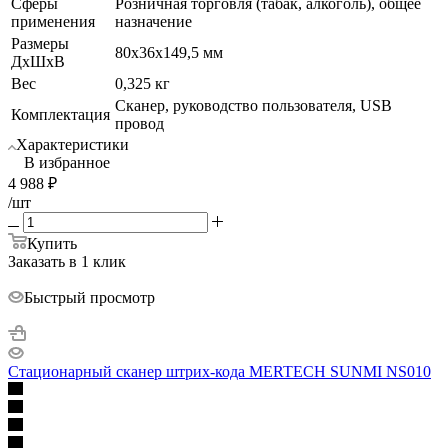
Сферы
Розничная торговля (табак, алкоголь), общее
применения
назначение
Размеры
80x36x149,5 мм
ДхШхВ
Вес
0,325 кг
Сканер, руководство пользователя, USB
Комплектация
провод
Характеристики
В избранное
4 988
₽
/шт
Купить
Заказать в 1 клик
Быстрый просмотр
Стационарный сканер штрих-кода MERTECH SUNMI NS010