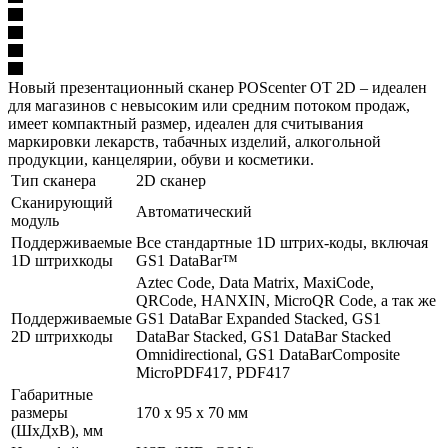
Новый презентационный сканер POScenter OT 2D – идеален
для магазинов с невысоким или средним потоком продаж,
имеет компактный размер, идеален для считывания
маркировки лекарств, табачных изделий, алкогольной
продукции, канцелярии, обуви и косметики.
Тип сканера
2D сканер
Сканирующий
Автоматический
модуль
Поддерживаемые
Все стандартные 1D штрих-коды, включая
1D штрихкоды
GS1 DataBar™
Aztec Code, Data Matrix, MaxiCode,
QRCode, HANXIN, MicroQR Code, а так же
Поддерживаемые
GS1 DataBar Expanded Stacked, GS1
2D штрихкоды
DataBar Stacked, GS1 DataBar Stacked
Omnidirectional, GS1 DataBarComposite
MicroPDF417, PDF417
Габаритные
размеры
170 х 95 х 70 мм
(ШхДхВ), мм