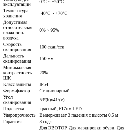
0°С ~ +50°С
эксплуатации
Температура
-40°С ~ +70°С
хранения
Допустимая
относительная
0% ~ 95%
влажность
воздуха
Скорость
100 скан/сек
сканирования
Дальность
150 мм
сканирования
Минимальная
контрастность
20%
ШК
Класс защиты
IP54
Форм-фактор
Стационарный
Угол
53º(h)x41º(v)
сканирования
Подсветка
красный, 617нм LED
Ударопрочность
Выдерживает 3 падения с высоты 0,5 м
Гарантия
3 года
Для ЭВОТОР, Для маркировки обуви, Для