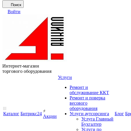
Поиск
Войти
Интернет-магазин
торгового оборудования
Услуги
Ремонт и
обслуживание ККТ
Ремонт и поверка
весового
оборудования
Каталог
Битрикс24
Услуги аутсорсинга
Блог
Бр
Акции
Услуга Главный
Бухгалтер
Услуги по