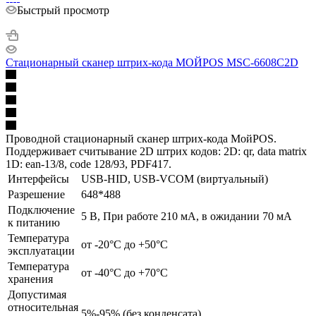
Быстрый просмотр
Стационарный сканер штрих-кода МОЙPOS MSC-6608C2D
Проводной стационарный cканер штрих-кода МойPOS.
Поддерживает считывание 2D штрих кодов: 2D: qr, data matrix
1D: ean-13/8, code 128/93, PDF417.
Интерфейсы
USB-HID, USB-VCOM (виртуальный)
Разрешение
648*488
Подключение
5 В, При работе 210 мА, в ожидании 70 мА
к питанию
Температура
от -20°C до +50°C
эксплуатации
Температура
от -40°C до +70°C
хранения
Допустимая
относительная
5%-95% (без конденсата)