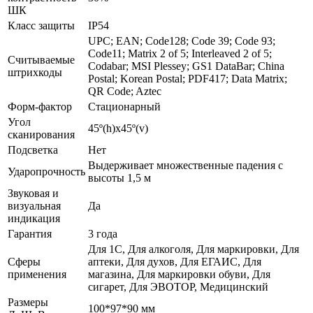
ШК
Класс защиты
IP54
UPC; EAN; Code128; Code 39; Code 93;
Code11; Matrix 2 of 5; Interleaved 2 of 5;
Считываемые
Codabar; MSI Plessey; GS1 DataBar; China
штрихкоды
Postal; Korean Postal; PDF417; Data Matrix;
QR Code; Aztec
Форм-фактор
Стационарный
Угол
45º(h)x45º(v)
сканирования
Подсветка
Нет
Выдерживает множественные падения с
Ударопрочность
высоты 1,5 м
Звуковая и
визуальная
Да
индикация
Гарантия
3 года
Для 1С, Для алкоголя, Для маркировки, Для
Сферы
аптеки, Для духов, Для ЕГАИС, Для
применения
магазина, Для маркировки обуви, Для
сигарет, Для ЭВОТОР, Медицинский
Размеры
100*97*90 мм