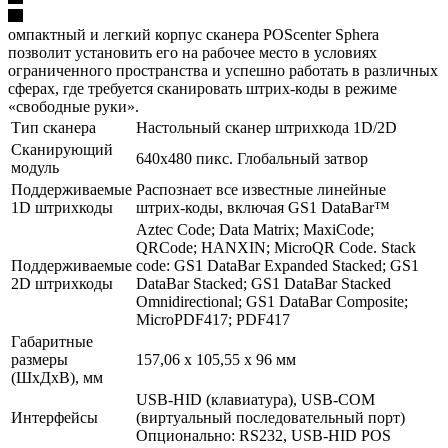
омпактный и легкий корпус сканера POScenter Sphera
позволит установить его на рабочее место в условиях
ограниченного пространства и успешно работать в различных
сферах, где требуется сканировать штрих-коды в режиме
«свободные руки».
Тип сканера
Настольный сканер штрихкода 1D/2D
Сканирующий
640x480 пикс. Глобальный затвор
модуль
Поддерживаемые
Распознает все известные линейные
1D штрихкоды
штрих-коды, включая GS1 DataBar™
Aztec Code; Data Matrix; MaxiCode;
QRCode; HANXIN; MicroQR Code. Stack
Поддерживаемые
code: GS1 DataBar Expanded Stacked; GS1
2D штрихкоды
DataBar Stacked; GS1 DataBar Stacked
Omnidirectional; GS1 DataBar Composite;
MicroPDF417; PDF417
Габаритные
размеры
157,06 х 105,55 х 96 мм
(ШхДхВ), мм
USB-HID (клавиатура), USB-COM
Интерфейсы
(виртуальный последовательный порт)
Опционально: RS232, USB-HID POS