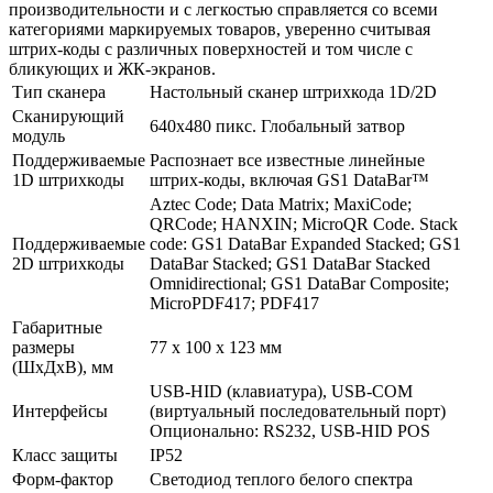
производительности и с легкостью справляется со всеми
категориями маркируемых товаров, уверенно считывая
штрих-коды с различных поверхностей и том числе с
бликующих и ЖК-экранов.
Тип сканера
Настольный сканер штрихкода 1D/2D
Сканирующий
640x480 пикс. Глобальный затвор
модуль
Поддерживаемые
Распознает все известные линейные
1D штрихкоды
штрих-коды, включая GS1 DataBar™
Aztec Code; Data Matrix; MaxiCode;
QRCode; HANXIN; MicroQR Code. Stack
Поддерживаемые
code: GS1 DataBar Expanded Stacked; GS1
2D штрихкоды
DataBar Stacked; GS1 DataBar Stacked
Omnidirectional; GS1 DataBar Composite;
MicroPDF417; PDF417
Габаритные
размеры
77 х 100 х 123 мм
(ШхДхВ), мм
USB-HID (клавиатура), USB-COM
Интерфейсы
(виртуальный последовательный порт)
Опционально: RS232, USB-HID POS
Класс защиты
IP52
Форм-фактор
Светодиод теплого белого спектра