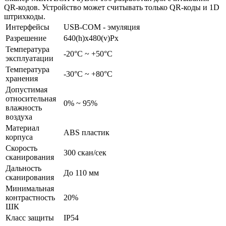
QR-кодов. Устройство может считывать только QR-коды и 1D
штрихкоды.
Интерфейсы
USB-COM - эмуляция
Разрешение
640(h)х480(v)Px
Температура
-20°C ~ +50°C
эксплуатации
Температура
-30°С ~ +80°С
хранения
Допустимая
относительная
0% ~ 95%
влажность
воздуха
Материал
ABS пластик
корпуса
Скорость
300 скан/сек
сканирования
Дальность
До 110 мм
сканирования
Минимальная
контрастность
20%
ШК
Класс защиты
IP54