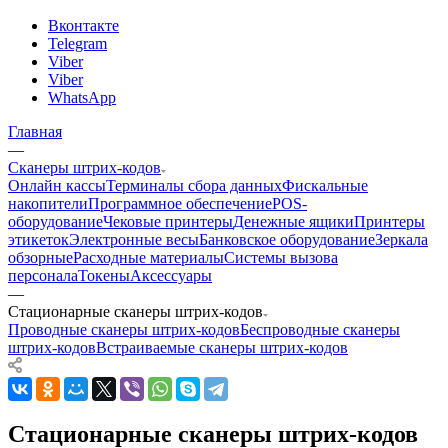
Вконтакте
Telegram
Viber
Viber
WhatsApp
Главная
—
Сканеры штрих-кодов
Онлайн кассы
Терминалы сбора данных
Фискальные
накопители
Программное обеспечение
POS-
оборудование
Чековые принтеры
Денежные ящики
Принтеры
этикеток
Электронные весы
Банковское оборудование
Зеркала
обзорные
Расходные материалы
Системы вызова
персонала
Токены
Аксессуары
—
Стационарные сканеры штрих-кодов
Проводные сканеры штрих-кодов
Беспроводные сканеры
штрих-кодов
Встраиваемые сканеры штрих-кодов
Стационарные сканеры штрих-кодов