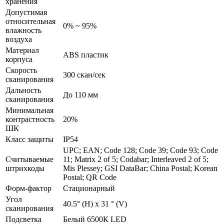
хранения
Допустимая
относительная
0% ~ 95%
влажность
воздуха
Материал
ABS пластик
корпуса
Скорость
300 скан/сек
сканирования
Дальность
До 110 мм
сканирования
Минимальная
контрастность
20%
ШК
Класс защиты
IP54
UPC; EAN; Code 128; Code 39; Code 93; Code
Считываемые
11; Matrix 2 of 5; Codabar; Interleaved 2 of 5;
штрихкоды
Mis Plessey; GSI DataBar; China Postal; Korean
Postal; QR Code
Форм-фактор
Стационарный
Угол
40.5° (H) x 31 ° (V)
сканирования
Подсветка
Белый 6500К LED