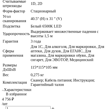
Считываемые
1D, 2D
штрихкоды
Форм-фактор
Стационарный
Угол
40.5° (H) x 31 ° (V)
сканирования
Подсветка
Белый 6500К LED
Выдерживает множественные падения с
Ударопрочность
высоты 1,5 м
Гарантия
3 года
Для 1С, Для алкоголя, Для маркировки, Для
Сферы
аптеки, Для духов, Для ЕГАИС, Для
применения
магазина, Для маркировки обуви, Для
сигарет, Для ЭВОТОР, Медицинский
Размеры
115*115*105 мм
ДхШхВ
Вес
0,275 кг
Сканер; Кабель питания; Инструкция;
Комплектация
Гарантийный талон
Характеристики
В избранное
4 756
₽
/шт