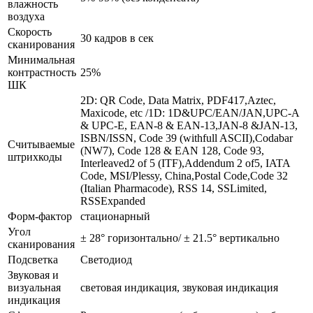
влажность
воздуха
Скорость
30 кадров в сек
сканирования
Минимальная
контрастность
25%
ШК
2D: QR Code, Data Matrix, PDF417,Aztec,
Maxicode, etc /1D: 1D&UPC/EAN/JAN,UPC-A
& UPC-E, EAN-8 & EAN-13,JAN-8 &JAN-13,
ISBN/ISSN, Code 39 (withfull ASCII),Codabar
Считываемые
(NW7), Code 128 & EAN 128, Code 93,
штрихкоды
Interleaved2 of 5 (ITF),Addendum 2 of5, IATA
Code, MSI/Plessy, China,Postal Code,Code 32
(Italian Pharmacode), RSS 14, SSLimited,
RSSExpanded
Форм-фактор
стационарный
Угол
± 28° горизонтально/ ± 21.5° вертикально
сканирования
Подсветка
Светодиод
Звуковая и
визуальная
световая индикация, звуковая индикация
индикация