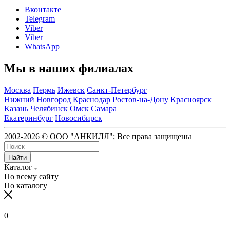
Вконтакте
Telegram
Viber
Viber
WhatsApp
Мы в наших филиалах
Москва
Пермь
Ижевск
Санкт-Петербург
Нижний Новгород
Краснодар
Ростов-на-Дону
Красноярск
Казань
Челябинск
Омск
Самара
Екатеринбург
Новосибирск
2002-2026 © ООО "АНКИЛЛ"; Все права защищены
Найти
Каталог
По всему сайту
По каталогу
0