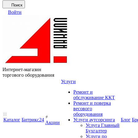
Поиск
Войти
Интернет-магазин
торгового оборудования
Услуги
Ремонт и
обслуживание ККТ
Ремонт и поверка
весового
оборудования
Каталог
Битрикс24
Услуги аутсорсинга
Блог
Бр
Акции
Услуга Главный
Бухгалтер
Услуги по