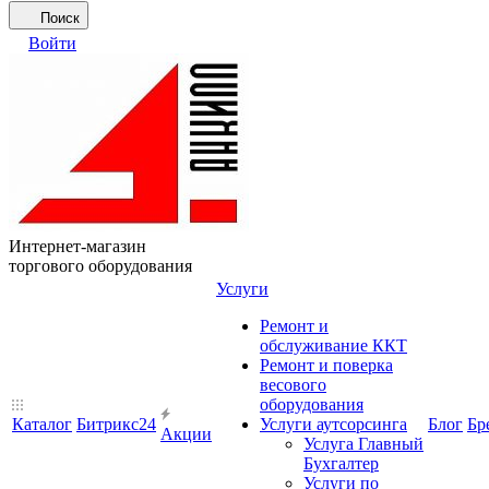
Поиск
Войти
Интернет-магазин
торгового оборудования
Услуги
Ремонт и
обслуживание ККТ
Ремонт и поверка
весового
оборудования
Каталог
Битрикс24
Услуги аутсорсинга
Блог
Бр
Акции
Услуга Главный
Бухгалтер
Услуги по