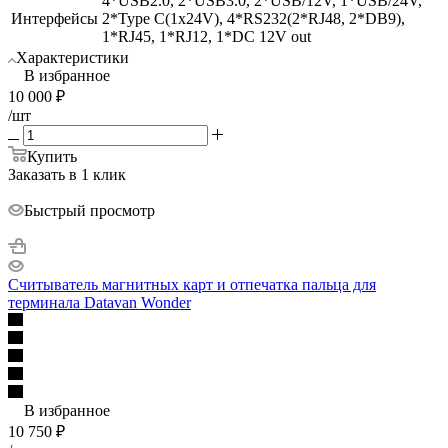
4*USB2.0, 2*USB3.0, 2*USB/12V, 1*USB/24V,
Интерфейсы
2*Type C(1x24V), 4*RS232(2*RJ48, 2*DB9),
1*RJ45, 1*RJ12, 1*DC 12V out
Характеристики
В избранное
10 000
₽
/шт
Купить
Заказать в 1 клик
Быстрый просмотр
Считыватель магнитных карт и отпечатка пальца для
терминала Datavan Wonder
В избранное
10 750
₽