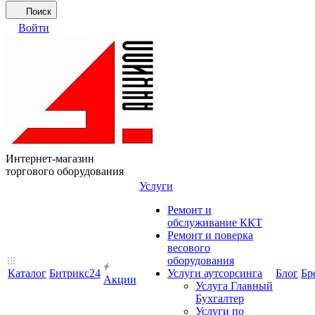
Поиск
Войти
Интернет-магазин
торгового оборудования
Услуги
Ремонт и
обслуживание ККТ
Ремонт и поверка
весового
оборудования
Каталог
Битрикс24
Услуги аутсорсинга
Блог
Бр
Акции
Услуга Главный
Бухгалтер
Услуги по