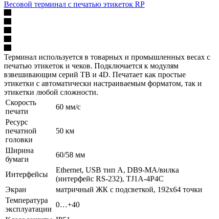
Весовой терминал с печатью этикеток RP
Терминал используется в товарных и промышленных весах с
печатью этикеток и чеков. Подключается к модулям
взвешивающим серий TB и 4D. Печатает как простые
этикетки с автоматически настраиваемым форматом, так и
этикетки любой сложности.
Скорость
60 мм/с
печати
Ресурс
печатной
50 км
головки
Ширина
60/58 мм
бумаги
Ethernet, USB тип А, DB9-MА/вилка
Интерфейсы
(интерфейс RS-232), TJ1A-4P4C
Экран
матричный ЖК с подсветкой, 192х64 точки
Температура
0…+40
эксплуатации