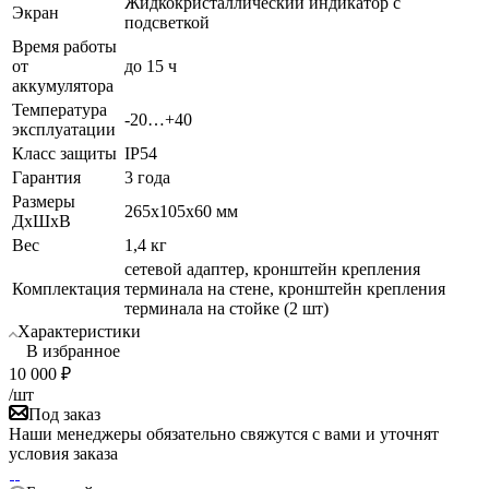
Жидкокристаллический индикатор с
Экран
подсветкой
Время работы
от
до 15 ч
аккумулятора
Температура
-20…+40
эксплуатации
Класс защиты
IP54
Гарантия
3 года
Размеры
265x105x60 мм
ДхШхВ
Вес
1,4 кг
сетевой адаптер, кронштейн крепления
Комплектация
терминала на стене, кронштейн крепления
терминала на стойке (2 шт)
Характеристики
В избранное
10 000
₽
/шт
Под заказ
Наши менеджеры обязательно свяжутся с вами и уточнят
условия заказа