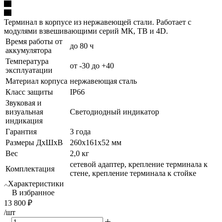
Терминал в корпусе из нержавеющей стали. Работает с
модулями взвешивающими серий МК, ТВ и 4D.
Время работы от
до 80 ч
аккумулятора
Температура
от -30 до +40
эксплуатации
Материал корпуса
нержавеющая сталь
Класс защиты
IP66
Звуковая и
визуальная
Светодиодный индикатор
индикация
Гарантия
3 года
Размеры ДхШхВ
260х161х52 мм
Вес
2,0 кг
сетевой адаптер, крепление терминала к
Комплектация
стене, крепление терминала к стойке
Характеристики
В избранное
13 800
₽
/шт