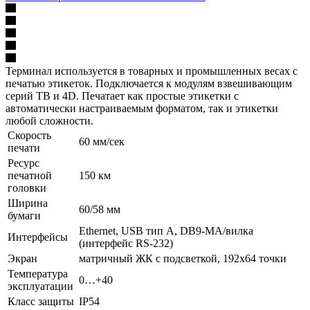
Терминал используется в товарных и промышленных весах с
печатью этикеток. Подключается к модулям взвешивающим
серий TB и 4D. Печатает как простые этикетки с
автоматически настраиваемым форматом, так и этикетки
любой сложности.
Скорость
60 мм/сек
печати
Ресурс
печатной
150 км
головки
Ширина
60/58 мм
бумаги
Ethernet, USB тип А, DB9-MА/вилка
Интерфейсы
(интерфейс RS-232)
Экран
матричный ЖК с подсветкой, 192х64 точки
Температура
0…+40
эксплуатации
Класс защиты
IP54