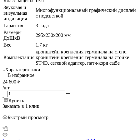
Класс защиты
IP51
Звуковая и
Многофункциональный графический дисплей
визуальная
с подсветкой
индикация
Гарантия
3 года
Размеры
295х230х200 мм
ДхШхВ
Вес
1,7 кг
кронштейн крепления терминала на стене,
Комплектация
кронштейн крепления терминала на стойке
ST4D, сетевой адаптер, патч-корд cat5е
Характеристики
В избранное
24 600
₽
/шт
Купить
Заказать в 1 клик
Быстрый просмотр