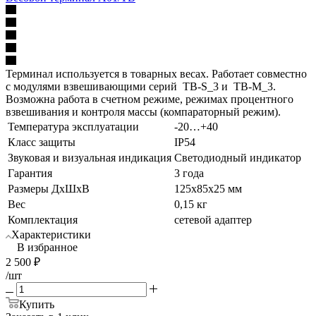
Терминал используется в товарных весах. Работает совместно
с модулями взвешивающими серий TB-S_3 и TB-M_3.
Возможна работа в счетном режиме, режимах процентного
взвешивания и контроля массы (компараторный режим).
Температура эксплуатации
-20…+40
Класс защиты
IP54
Звуковая и визуальная индикация
Светодиодный индикатор
Гарантия
3 года
Размеры ДхШхВ
125x85x25 мм
Вес
0,15 кг
Комплектация
сетевой адаптер
Характеристики
В избранное
2 500
₽
/шт
Купить