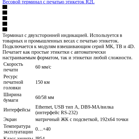
Весовой терминал с печатью этикеток R2L
Терминал с двухсторонней индикацией. Используется в
товарных и промышленных весах с печатью этикеток.
Подключается к модулям взвешивающим серий МК, TB и 4D.
Печатает как простые этикетки с автоматически
настраиваемым форматом, так и этикетки любой сложности.
Скорость
60 мм/с
печати
Ресурс
печатной
150 км
головки
Ширина
60/58 мм
бумаги
Ethernet, USB тип А, DB9-MА/вилка
Интерфейсы
(интерфейс RS-232)
Экран
матричный ЖК с подсветкой, 192х64 точки
Температура
0…+40
эксплуатации
Класс защиты
IP54