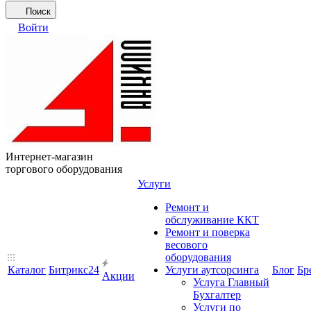
Поиск
Войти
Интернет-магазин
торгового оборудования
Услуги
Ремонт и
обслуживание ККТ
Ремонт и поверка
весового
оборудования
Каталог
Битрикс24
Услуги аутсорсинга
Блог
Бр
Акции
Услуга Главный
Бухгалтер
Услуги по