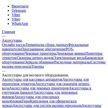
Вконтакте
Telegram
Viber
Viber
WhatsApp
Главная
—
Аксессуары
Онлайн кассы
Терминалы сбора данных
Фискальные
накопители
Программное обеспечение
POS-
оборудование
Чековые принтеры
Денежные ящики
Принтеры
этикеток
Сканеры штрих-кодов
Электронные весы
Банковское
оборудование
Зеркала обзорные
Расходные материалы
Системы
вызова персонала
Токены
—
Аксессуары для весового оборудования
Аксессуары для кассовых аппаратов
Аксессуары для
принтеров этикеток
Аксессуары для сканеров штрих-
кода
Аксессуары для чековых принтеров
Аксессуары к
счетчикам банкнот
Аксессуары для денежных
ящиков
Аксессуары для сенсорных
моноблоков
Гири
Крепления для сферических
зеркал
Аксессуары для систем вызова персонала
Аксессуары