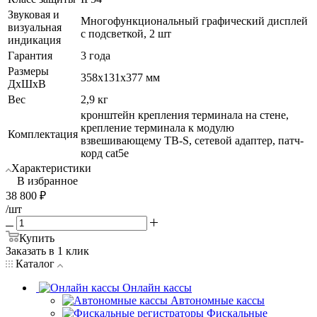
Звуковая и
Многофункциональный графический дисплей
визуальная
с подсветкой, 2 шт
индикация
Гарантия
3 года
Размеры
358х131х377 мм
ДхШхВ
Вес
2,9 кг
кронштейн крепления терминала на стене,
крепление терминала к модулю
Комплектация
взвешивающему ТВ-S, сетевой адаптер, патч-
корд cat5е
Характеристики
В избранное
38 800
₽
/шт
Купить
Заказать в 1 клик
Каталог
Онлайн кассы
Автономные кассы
Фискальные