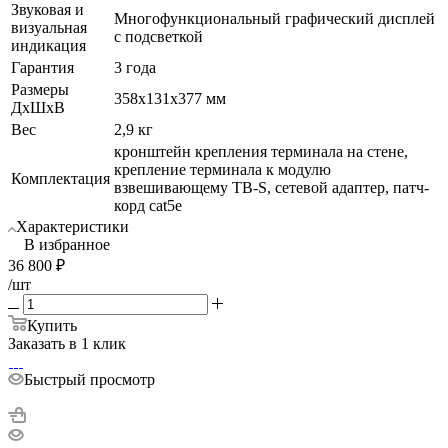
Звуковая и
Многофункциональный графический дисплей
визуальная
с подсветкой
индикация
Гарантия
3 года
Размеры
358х131х377 мм
ДхШхВ
Вес
2,9 кг
кронштейн крепления терминала на стене,
крепление терминала к модулю
Комплектация
взвешивающему ТВ-S, сетевой адаптер, патч-
корд cat5е
Характеристики
В избранное
36 800
₽
/шт
Купить
Заказать в 1 клик
Быстрый просмотр