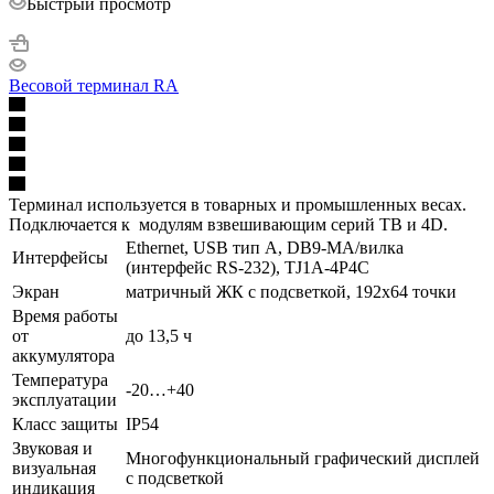
Быстрый просмотр
Весовой терминал RA
Терминал используется в товарных и промышленных весах.
Подключается к модулям взвешивающим серий TB и 4D.
Ethernet, USB тип А, DB9-MА/вилка
Интерфейсы
(интерфейс RS-232), TJ1A-4P4C
Экран
матричный ЖК с подсветкой, 192х64 точки
Время работы
от
до 13,5 ч
аккумулятора
Температура
-20…+40
эксплуатации
Класс защиты
IP54
Звуковая и
Многофункциональный графический дисплей
визуальная
с подсветкой
индикация