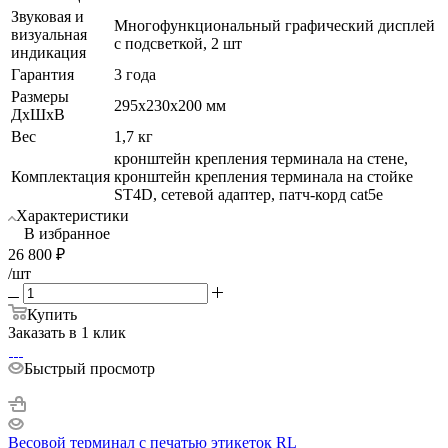
Звуковая и
Многофункциональный графический дисплей
визуальная
с подсветкой, 2 шт
индикация
Гарантия
3 года
Размеры
295х230х200 мм
ДхШхВ
Вес
1,7 кг
кронштейн крепления терминала на стене,
Комплектация
кронштейн крепления терминала на стойке
ST4D, сетевой адаптер, патч-корд cat5е
Характеристики
В избранное
26 800
₽
/шт
Купить
Заказать в 1 клик
Быстрый просмотр
Весовой терминал с печатью этикеток RL