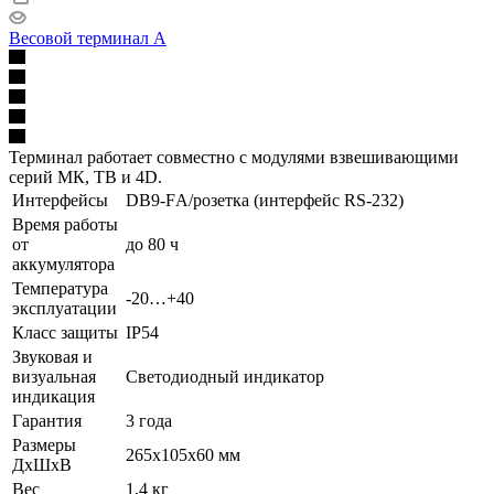
Весовой терминал A
Терминал работает совместно с модулями взвешивающими
серий МК, ТВ и 4D.
Интерфейсы
DB9-FА/розетка (интерфейс RS-232)
Время работы
от
до 80 ч
аккумулятора
Температура
-20…+40
эксплуатации
Класс защиты
IP54
Звуковая и
визуальная
Светодиодный индикатор
индикация
Гарантия
3 года
Размеры
265x105x60 мм
ДхШхВ
Вес
1,4 кг