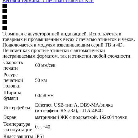
Весовой терминал с печатью этикеток R2P
Терминал с двухсторонней индикацией. Используется в
товарных и промышленных весах с печатью этикеток и чеков.
Подключается к модулям взвешивающим серий TB и 4D.
Печатает как простые этикетки с автоматически
настраиваемым форматом, так и этикетки любой сложности.
Скорость
60 мм/сек
печати
Ресурс
печатной
50 км
головки
Ширина
60/58 мм
бумаги
Ethernet, USB тип А, DB9-MА/вилка
Интерфейсы
(интерфейс RS-232), TJ1A-4P4C
Экран
матричный ЖК с подсветкой, 192х64 точки
Температура
0…+40
эксплуатации
Класс защиты
IP51