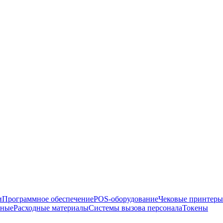
и
Программное обеспечение
POS-оборудование
Чековые принтеры
рные
Расходные материалы
Системы вызова персонала
Токены