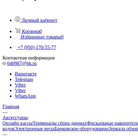
Личный кабинет
Корзина
0
Избранные товары
0
+7 (950) 170-55-77
Контактная информация
640987@bk.ru
Вконтакте
Telegram
Viber
Viber
WhatsApp
Главная
—
Аксессуары
Онлайн кассы
Терминалы сбора данных
Фискальные накопител
кодов
Электронные весы
Банковское оборудование
Зеркала обзо
—