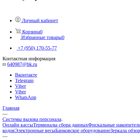
Личный кабинет
Корзина
0
Избранные товары
0
+7 (950) 170-55-77
Контактная информация
640987@bk.ru
Вконтакте
Telegram
Viber
Viber
WhatsApp
Главная
—
Системы вызова персонала
Онлайн кассы
Терминалы сбора данных
Фискальные накопител
кодов
Электронные весы
Банковское оборудование
Зеркала обзо
—