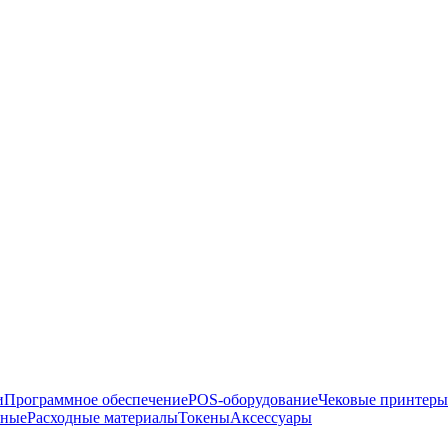
и
Программное обеспечение
POS-оборудование
Чековые принтеры
рные
Расходные материалы
Токены
Аксессуары