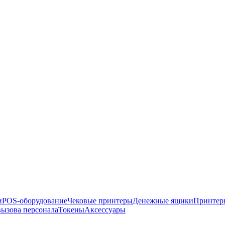
и
POS-оборудование
Чековые принтеры
Денежные ящики
Принтер
ызова персонала
Токены
Аксессуары