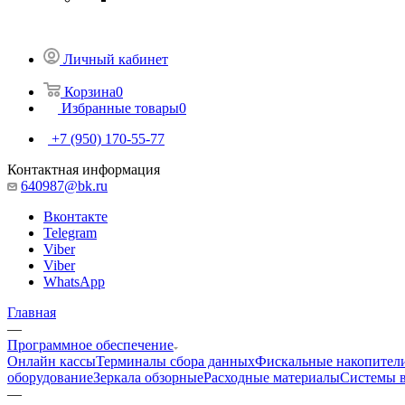
Личный кабинет
Корзина
0
Избранные товары
0
+7 (950) 170-55-77
Контактная информация
640987@bk.ru
Вконтакте
Telegram
Viber
Viber
WhatsApp
Главная
—
Программное обеспечение
Онлайн кассы
Терминалы сбора данных
Фискальные накопител
оборудование
Зеркала обзорные
Расходные материалы
Системы в
—