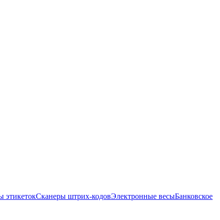
ы этикеток
Сканеры штрих-кодов
Электронные весы
Банковское