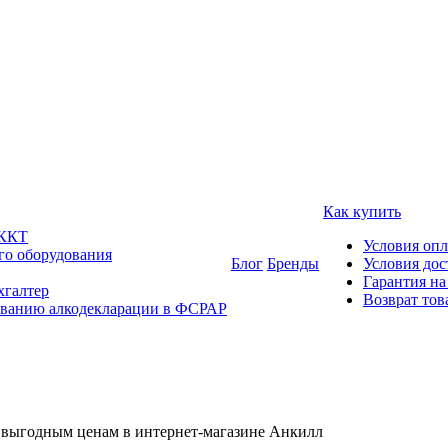
Как купить
 ККТ
Условия оп
го оборудования
Блог
Бренды
Условия дос
Гарантия на
хгалтер
Возврат тов
ованию алкодекларации в ФСРАР
 выгодным ценам в интернет-магазине Анкилл