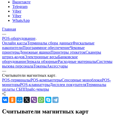
Вконтакте
Telegram
Viber
Viber
WhatsApp
Главная
—
POS-оборудование
Онлайн кассы
Терминалы сбора данных
Фискальные
накопители
Программное обеспечение
Чековые
принтеры
Денежные ящики
Принтеры этикеток
Сканеры
штрих-кодов
Электронные весы
Банковское
оборудование
Зеркала обзорные
Расходные материалы
Системы
вызова персонала
Токены
Аксессуары
—
Считыватели магнитных карт
POS-терминалы
POS-компьютеры
Сенсорные моноблоки
POS-
мониторы
POS-клавиатуры
Дисплеи покупателя
Терминалы
оплаты СБП
Прайс-чекеры
Считыватели магнитных карт