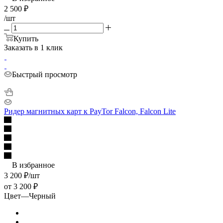
2 500
₽
/шт
Купить
Заказать в 1 клик
Быстрый просмотр
Ридер магнитных карт к PayTor Falcon, Falcon Lite
В избранное
3 200
₽
/шт
от
3 200 ₽
Цвет
—
Черный