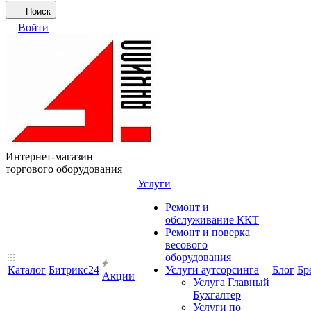
Поиск
Войти
Интернет-магазин
торгового оборудования
Услуги
Ремонт и
обслуживание ККТ
Ремонт и поверка
весового
оборудования
Каталог
Битрикс24
Услуги аутсорсинга
Блог
Бр
Акции
Услуга Главный
Бухгалтер
Услуги по