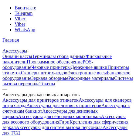
Вконтакте
Telegram
Viber
Viber
WhatsApp
Главная
—
Аксессуары
Онлайн кассы
Терминалы сбора данных
Фискальные
накопители
Программное обеспечение
POS-
оборудование
Чековые принтеры
Денежные ящики
Принтеры
этикеток
Сканеры штрих-кодов
Электронные весы
Банковское
оборудование
Зеркала обзорные
Расходные материалы
Системы
вызова персонала
Токены
—
Аксессуары для кассовых аппаратов
Аксессуары для принтеров этикеток
Аксессуары для сканеров
штрих-кода
Аксессуары для чековых принтеров
Аксессуары к
счетчикам банкнот
Аксессуары для денежных
ящиков
Аксессуары для сенсорных моноблоков
Аксессуары
для весового оборудования
Гири
Крепления для сферических
зеркал
Аксессуары для систем вызова персонала
Аксессуары
для ТСД