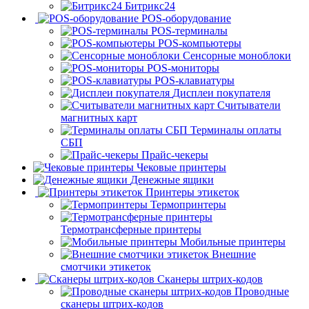
Битрикс24
POS-оборудование
POS-терминалы
POS-компьютеры
Сенсорные моноблоки
POS-мониторы
POS-клавиатуры
Дисплеи покупателя
Считыватели
магнитных карт
Терминалы оплаты
СБП
Прайс-чекеры
Чековые принтеры
Денежные ящики
Принтеры этикеток
Термопринтеры
Термотрансферные принтеры
Мобильные принтеры
Внешние
смотчики этикеток
Сканеры штрих-кодов
Проводные
сканеры штрих-кодов