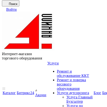
Поиск
Войти
Интернет-магазин
торгового оборудования
Услуги
Ремонт и
обслуживание ККТ
Ремонт и поверка
весового
оборудования
Каталог
Битрикс24
Услуги аутсорсинга
Блог
Бр
Акции
Услуга Главный
Бухгалтер
Услуги по