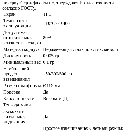
поверку. Сертификаты подтверждают II класс точности
согласно ГОСТу.
Экран
TFT
Температура
+10°С ~ +40°С
эксплуатации
Допустимая
относительная
80%
влажность воздуха
Материал корпуса
Нержавеющая сталь, пластик, металл
Дискретность
0.005 гр
Минимальный вес
0.1 гр
Наибольший
предел
150/300/600 гр
взвешивания
Размер платформы
Ø116 мм
Поверка
Да
Класс точности
Высокий (II)
Тензодатчики
1
Звуковая и
визуальная
Да
индикация
Простое взвешивание; Счетный режим;