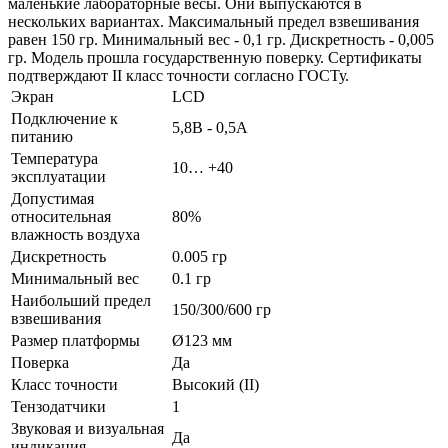
маленькие лабораторные весы. Они выпускаются в
нескольких вариантах. Максимальный предел взвешивания
равен 150 гр. Минимальный вес - 0,1 гр. Дискретность - 0,005
гр. Модель прошла государственную поверку. Сертификаты
подтверждают II класс точности согласно ГОСТу.
Экран
LCD
Подключение к
5,8В - 0,5А
питанию
Температура
10… +40
эксплуатации
Допустимая
относительная
80%
влажность воздуха
Дискретность
0.005 гр
Минимальный вес
0.1 гр
Наибольший предел
150/300/600 гр
взвешивания
Размер платформы
Ø123 мм
Поверка
Да
Класс точности
Высокий (II)
Тензодатчики
1
Звуковая и визуальная
Да
индикация