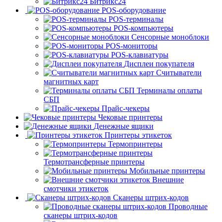
Битрикс24
POS-оборудование
POS-терминалы
POS-компьютеры
Сенсорные моноблоки
POS-мониторы
POS-клавиатуры
Дисплеи покупателя
Считыватели
магнитных карт
Терминалы оплаты
СБП
Прайс-чекеры
Чековые принтеры
Денежные ящики
Принтеры этикеток
Термопринтеры
Термотрансферные принтеры
Мобильные принтеры
Внешние
смотчики этикеток
Сканеры штрих-кодов
Проводные
сканеры штрих-кодов