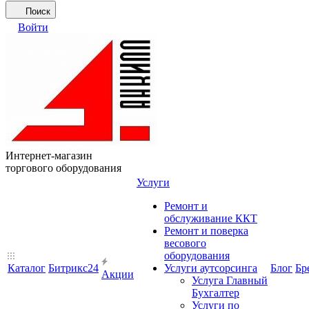
Поиск
Войти
Интернет-магазин
торгового оборудования
Услуги
Ремонт и
обслуживание ККТ
Ремонт и поверка
весового
оборудования
Каталог
Битрикс24
Услуги аутсорсинга
Блог
Бр
Акции
Услуга Главный
Бухгалтер
Услуги по