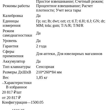
Простое взвешивание; Счетный режим;
Режимы работы
Процентное взвешивание; Расчет
плотности; Учет веса тары
Калибровка
Да
Единицы
Гр; oz; lb; dwt; ozt; ct; tl.T; tl.H; tl.J; GN; dr;
измерения
MM; tola; gsm; T/A/R; T/M/R
Режим
Да
самодиагностики
Уровень
Да
Гарантия
2 года
Сферы
Для аптеки, Для ювелирных магазинов
применения
Аккумулятор
Да
Тип клавиатуры
Сенсорная
Размеры ДхШхВ
210*260*84 мм
Вес
1,85 кг
Характеристики
В избранное
20 817
₽
/шт
от
20 817 ₽
Конфигурация
—
1500.05