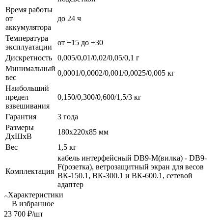
Время работы
от
до 24 ч
аккумулятора
Температура
от +15 до +30
эксплуатации
Дискретность
0,005/0,01/0,02/0,05/0,1 г
Минимальный
0,0001/0,0002/0,001/0,0025/0,005 кг
вес
Наибольший
предел
0,150/0,300/0,600/1,5/3 кг
взвешивания
Гарантия
3 года
Размеры
180х220х85 мм
ДхШхВ
Вес
1,5 кг
кабель интерфейсный DB9-M(вилка) - DB9-
F(розетка), ветрозащитный экран для весов
Комплектация
ВК-150.1, ВК-300.1 и ВК-600.1, сетевой
адаптер
Характеристики
В избранное
23 700
₽
/шт