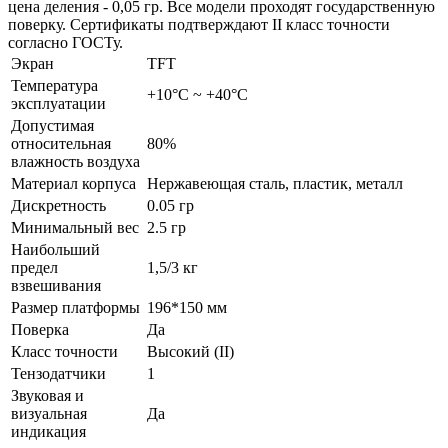
цена деления - 0,05 гр. Все модели проходят государственную
поверку. Сертификаты подтверждают II класс точности
согласно ГОСТу.
Экран
TFT
Температура
+10°С ~ +40°С
эксплуатации
Допустимая
относительная
80%
влажность воздуха
Материал корпуса
Нержавеющая сталь, пластик, металл
Дискретность
0.05 гр
Минимальный вес
2.5 гр
Наибольший
предел
1,5/3 кг
взвешивания
Размер платформы
196*150 мм
Поверка
Да
Класс точности
Высокий (II)
Тензодатчики
1
Звуковая и
визуальная
Да
индикация