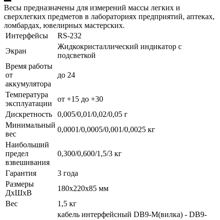
Весы предназначены для измерений массы легких и
сверхлегких предметов в лабораториях предприятий, аптеках,
ломбардах, ювелирных мастерских.
Интерфейсы
RS-232
Жидкокристаллический индикатор с
Экран
подсветкой
Время работы
от
до 24
аккумулятора
Температура
от +15 до +30
эксплуатации
Дискретность
0,005/0,01/0,02/0,05 г
Минимальный
0,0001/0,0005/0,001/0,0025 кг
вес
Наибольший
предел
0,300/0,600/1,5/3 кг
взвешивания
Гарантия
3 года
Размеры
180х220х85 мм
ДхШхВ
Вес
1,5 кг
кабель интерфейсный DB9-M(вилка) - DB9-