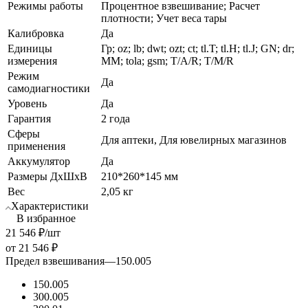
Режимы работы
Процентное взвешивание; Расчет
плотности; Учет веса тары
Калибровка
Да
Единицы
Гр; oz; lb; dwt; ozt; ct; tl.T; tl.H; tl.J; GN; dr;
измерения
MM; tola; gsm; T/A/R; T/M/R
Режим
Да
самодиагностики
Уровень
Да
Гарантия
2 года
Сферы
Для аптеки, Для ювелирных магазинов
применения
Аккумулятор
Да
Размеры ДхШхВ
210*260*145 мм
Вес
2,05 кг
Характеристики
В избранное
21 546
₽
/шт
от
21 546 ₽
Предел взвешивания
—
150.005
150.005
300.005