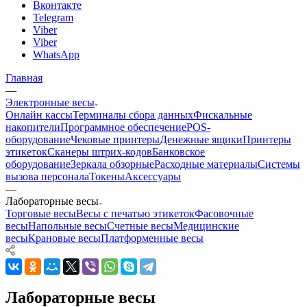
Вконтакте
Telegram
Viber
Viber
WhatsApp
Главная
—
Электронные весы
Онлайн кассы
Терминалы сбора данных
Фискальные
накопители
Программное обеспечение
POS-
оборудование
Чековые принтеры
Денежные ящики
Принтеры
этикеток
Сканеры штрих-кодов
Банковское
оборудование
Зеркала обзорные
Расходные материалы
Системы
вызова персонала
Токены
Аксессуары
—
Лабораторные весы
Торговые весы
Весы с печатью этикеток
Фасовочные
весы
Напольные весы
Счетные весы
Медицинские
весы
Крановые весы
Платформенные весы
Лабораторные весы