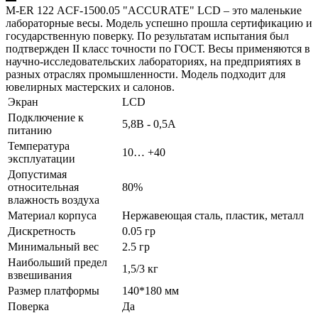
M-ER 122 АCF-1500.05 "ACCURATE" LСD – это маленькие
лабораторные весы. Модель успешно прошла сертификацию и
государственную поверку. По результатам испытания был
подтвержден II класс точности по ГОСТ. Весы применяются в
научно-исследовательских лабораториях, на предприятиях в
разных отраслях промышленности. Модель подходит для
ювелирных мастерских и салонов.
Экран
LCD
Подключение к
5,8В - 0,5А
питанию
Температура
10… +40
эксплуатации
Допустимая
относительная
80%
влажность воздуха
Материал корпуса
Нержавеющая сталь, пластик, металл
Дискретность
0.05 гр
Минимальный вес
2.5 гр
Наибольший предел
1,5/3 кг
взвешивания
Размер платформы
140*180 мм
Поверка
Да