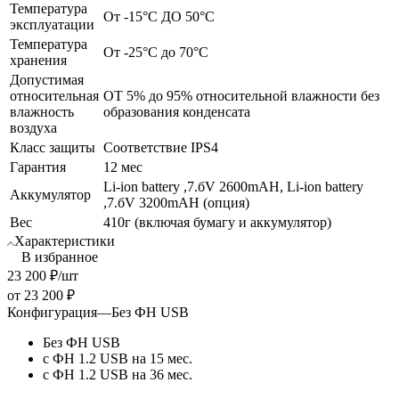
Температура
От -15°С ДО 50°С
эксплуатации
Температура
От -25°С до 70°С
хранения
Допустимая
относительная
ОТ 5% до 95% относительной влажности без
влажность
образования конденсата
воздуха
Класс защиты
Соответствие IPS4
Гарантия
12 мес
Li-ion battery ,7.бV 2600mAH, Li-ion battery
Аккумулятор
,7.бV 3200mAН (опция)
Вес
410г (включая бумагу и аккумулятор)
Характеристики
В избранное
23 200
₽
/шт
от
23 200 ₽
Конфигурация
—
Без ФН USB
Без ФН USB
с ФН 1.2 USB на 15 мес.
с ФН 1.2 USB на 36 мес.