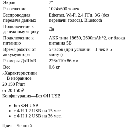
Экран
7"
Разрешение
1024х600 точек
Беспроводная
Ethernet, Wi-Fi 2,4 ГГц, 3G (без
передача данных
передачи голоса), Bluetooth
Подключение к
Да
денежному ящику
Подключение к
АКБ типа 18650, 2600mAh*2, от блока
питанию
питания 5В
Время работы от
5 часов (при условии – 1 чек в 5
аккумулятора
минут)
Размеры ДхШхВ
226х110х86 мм
Вес
0,6 кг
Характеристики
В избранное
20 150
₽
/шт
от
20 150 ₽
Конфигурация
—
Без ФН USB
Без ФН USB
с ФН 1.2 USB на 15 мес.
с ФН 1.2 USB на 36 мес.
Цвет
—
Черный