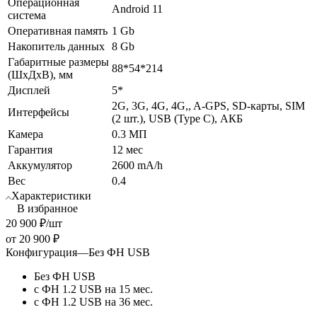
Операционная
Android 11
система
Оперативная память
1 Gb
Накопитель данных
8 Gb
Габаритные размеры
88*54*214
(ШхДхВ), мм
Дисплей
5*
2G, 3G, 4G, 4G,, A-GPS, SD-карты, SIM
Интерфейсы
(2 шт.), USB (Type C), АКБ
Камера
0.3 МП
Гарантия
12 мес
Аккумулятор
2600 mA/h
Вес
0.4
Характеристики
В избранное
20 900
₽
/шт
от
20 900 ₽
Конфигурация
—
Без ФН USB
Без ФН USB
с ФН 1.2 USB на 15 мес.
с ФН 1.2 USB на 36 мес.