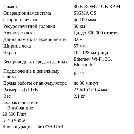
Память
8GB ROM / 1GB RAM
Операционная система
SIGMA OS
Скорость печати
до 100 мм/с
Ресурс печатной головки
50 км
Автоотрез чека
Да, до 500 000 отрезов
Длина намотки чековой ленты
32 м
Ширина чека
57 мм
Экран
10", IPS матрица
Ethernet, Wi-Fi, 3G,
Беспроводная передача данных
Bluetooth
Подключение к денежному
RJ 11
ящику
Время работы от аккумулятора
до 30 минут
Размеры ДхШхВ
239х151х104 мм
Вес
2,1 кг
Характеристики
В избранное
29 500
₽
/шт
от
29 500 ₽
Конфигурация
—
Без ФН USB