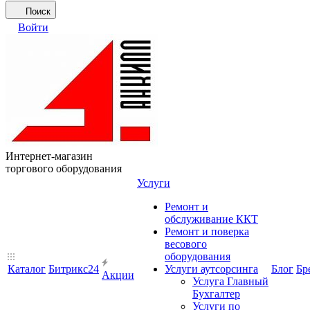
Поиск
Войти
Интернет-магазин
торгового оборудования
Услуги
Ремонт и
обслуживание ККТ
Ремонт и поверка
весового
оборудования
Каталог
Битрикс24
Услуги аутсорсинга
Блог
Бр
Акции
Услуга Главный
Бухгалтер
Услуги по