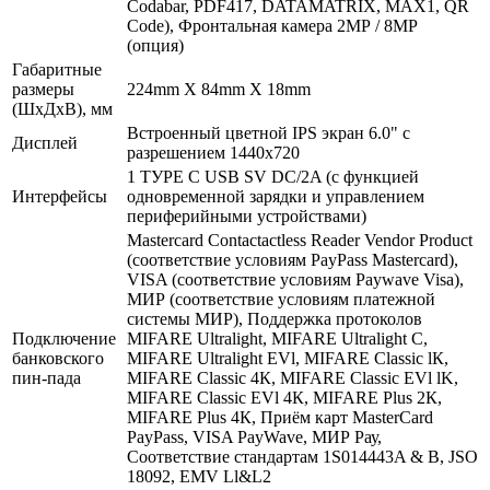
Codabar, PDF417, DATAMATRIX, МАХ1, QR
Code), Фронтальная камера 2МР / 8МР
(опция)
Габаритные
размеры
224mm Х 84mm Х 18mm
(ШхДхВ), мм
Встроенный цветной IPS экран 6.0" с
Дисплей
разрешением 1440х720
1 ТУРЕ С USB SV DC/2A (с функцией
Интерфейсы
одновременной зарядки и управлением
периферийными устройствами)
Mastercard Contactactless Reader Vendor Product
(соответствие условиям PayPass Mastercard),
VISA (соответствие условиям Paywave Visa),
МИР (соответствие условиям платежной
системы МИР), Поддержка протоколов
Подключение
MIFARE Ultralight, MIFARE Ultralight С,
банковского
MIFARE Ultralight EVl, MIFARE Classic lК,
пин-пада
MIFARE Classic 4К, MIFARE Classic EVl lK,
MIFARE Classic EVl 4К, MIFARE Plus 2К,
MIFARE Plus 4К, Приём карт MasterCard
PayPass, VISA PayWave, МИР Рау,
Соответствие стандартам 1S014443A & В, JSO
18092, EMV Ll&L2