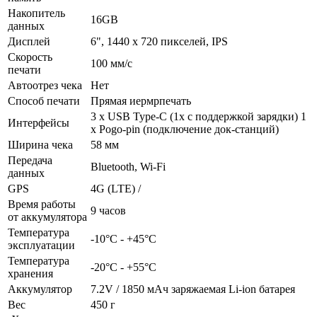
Накопитель
16GB
данных
Дисплей
6", 1440 x 720 пикселей, IPS
Скорость
100 мм/с
печати
Автоотрез чека
Нет
Способ печати
Прямая иермрпечать
3 x USB Type-C (1x с поддержкой зарядки) 1
Интерфейсы
x Pogo-pin (подключение док-станций)
Ширина чека
58 мм
Передача
Bluetooth, Wi-Fi
данных
GPS
4G (LTE) /
Время работы
9 часов
от аккумулятора
Температура
-10°С - +45°С
эксплуатации
Температура
-20°С - +55°С
хранения
Аккумулятор
7.2V / 1850 мАч заряжаемая Li-ion батарея
Вес
450 г