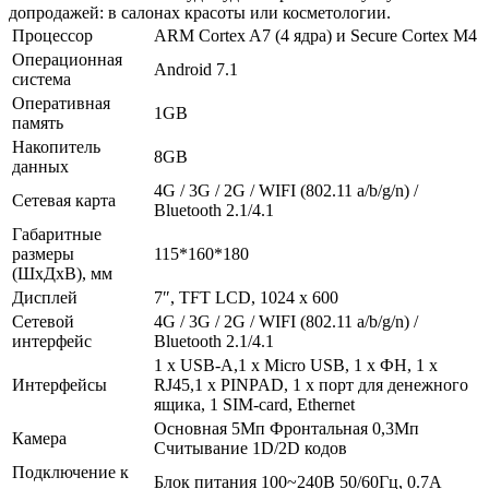
допродажей: в салонах красоты или косметологии.
Процессор
ARM Cortex A7 (4 ядра) и Secure Cortex M4
Операционная
Android 7.1
система
Оперативная
1GB
память
Накопитель
8GB
данных
4G / 3G / 2G / WIFI (802.11 a/b/g/n) /
Сетевая карта
Bluetooth 2.1/4.1
Габаритные
размеры
115*160*180
(ШхДхВ), мм
Дисплей
7″, TFT LCD, 1024 x 600
Сетевой
4G / 3G / 2G / WIFI (802.11 a/b/g/n) /
интерфейс
Bluetooth 2.1/4.1
1 x USB-A,1 x Micro USB, 1 x ФН, 1 x
Интерфейсы
RJ45,1 x PINPAD, 1 x порт для денежного
ящика, 1 SIM-card, Ethernet
Основная 5Мп Фронтальная 0,3Мп
Камера
Считывание 1D/2D кодов
Подключение к
Блок питания 100~240В 50/60Гц, 0.7A