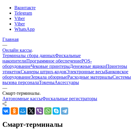
Вконтакте
Telegram
Viber
Viber
WhatsApp
Главная
—
Онлайн кассы
Терминалы сбора данных
Фискальные
накопители
Программное обеспечение
POS-
оборудование
Чековые принтеры
Денежные ящики
Принтеры
этикеток
Сканеры штрих-кодов
Электронные весы
Банковское
оборудование
Зеркала обзорные
Расходные материалы
Системы
вызова персонала
Токены
Аксессуары
—
Смарт-терминалы
Автономные кассы
Фискальные регистраторы
Смарт-терминалы