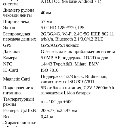
АТОЛ ОС (на базе Android 7.1)
система
Диаметр рулона
40мм
чековой ленты
Ширина чека
57 мм
Экран
5.0” HD 1280*720, IPS
Беспроводная
2G/3G/4G, Wi-Fi 2.4G/5G IEEE 802.11
передача данных
a/b/g/n, Bluetooth 2.1/3.0/4.2 BLE
GPS
GPS/AGPS/Глонасс
Датчики
G-sensor, датчик приближения и света
Камера
5.0MP, AF поддержка 1D/2D кодов
NFC
14443 TypeA&B, Mifare, EMV
IC-Card
ISO 7816
Поддержка 1/2/3 track, Bi-direction,
Magnetic Card
совместимо с ISO7810/7811
Подключение к
5В от блока питания, 7.2V / 2600mAh
питанию
заряжаемая Li-ion батарея
Температурный
от - 10С до +50С
режим
Размеры ДхШхВ
200х77,5х25,97 мм
Вес
0,41 кг
Характеристики