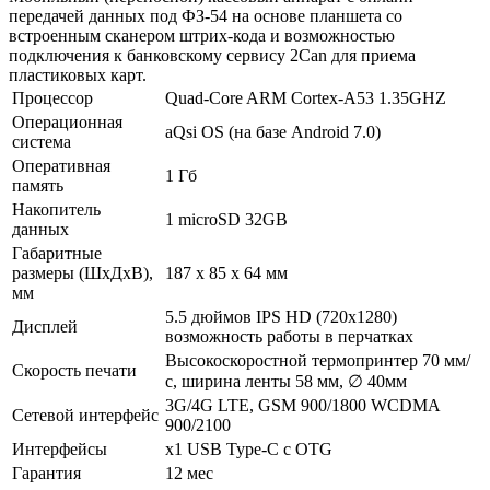
передачей данных под ФЗ-54 на основе планшета со
встроенным сканером штрих-кода и возможностью
подключения к банковскому сервису 2Can для приема
пластиковых карт.
Процессор
Quad-Core ARM Cortex-A53 1.35GHZ
Операционная
aQsi OS (на базе Android 7.0)
система
Оперативная
1 Гб
память
Накопитель
1 microSD 32GB
данных
Габаритные
размеры (ШхДхВ),
187 x 85 x 64 мм
мм
5.5 дюймов IPS HD (720x1280)
Дисплей
возможность работы в перчатках
Высокоскоростной термопринтер 70 мм/
Скорость печати
с, ширина ленты 58 мм, ∅ 40мм
3G/4G LTE, GSM 900/1800 WCDMA
Сетевой интерфейс
900/2100
Интерфейсы
x1 USB Type-C с OTG
Гарантия
12 мес