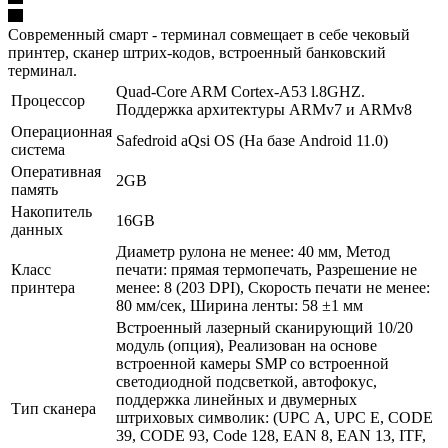
Современный смарт - терминал совмещает в себе чековый
принтер, сканер штрих-кодов, встроенный банковский
терминал.
Quad-Core ARM Cortex-A53 l.8GHZ.
Процессор
Поддержка архитектуры ARMv7 и ARMv8
Операционная
Safedroid aQsi OS (На базе Android 11.0)
система
Оперативная
2GB
память
Накопитель
16GB
данных
Диаметр рулона не менее: 40 мм, Метод
Класс
печати: прямая термопечать, Разрешение не
принтера
менее: 8 (203 DPI), Скорость печати не менее:
80 мм/сек, Ширина ленты: 58 ±1 мм
Встроенный лазерный сканирующий 10/20
модуль (опция), Реализован на основе
встроенной камеры SMP со встроенной
светодиодной подсветкой, автофокус,
поддержка линейных и двумерных
Тип сканера
штриховых символик: (UPC А, UPC Е, CODE
39, CODE 93, Code 128, EAN 8, EAN 13, ITF,