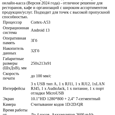
онлайн-касса (Версия 2024 года) - отличное решение для
ресторанов, кафе и организаций с широким ассортиментом
продукции/услуг. Подходит для точек с высокой пропускной
способностью.
Процессор
Cortex-A53
Операционная
Android 13
система
Оперативная
3Гб
память
Накопитель
32Гб
данных
Габаритные
размеры
250х213х91
(ШхДхВ), мм
Скорость
до 100 мм/с
печати
3 х USB тип А, 1 х RJ11, 1 x RJ12, 1xLAN
Интерфейсы
RJ45, 1 x AudioJack, 1 x питание, 1 x порт
отладки MicroUSB
Экран
10.1"HD 1280*800 + 2,4" 7-сегментный
Камера
Считывание кодов 1D/2D/QR
Время работы
от
До 4 часов, Аккумулятор 2600 mAh